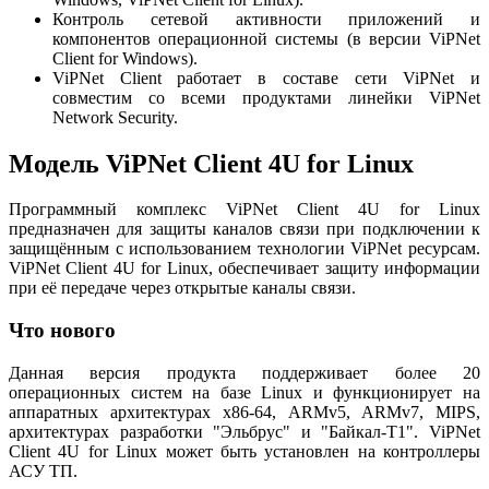
Контроль сетевой активности приложений и
компонентов операционной системы (в версии ViPNet
Client for Windows).
ViPNet Client работает в составе сети ViPNet и
совместим со всеми продуктами линейки ViPNet
Network Security.
Модель ViPNet Client 4U for Linux
Программный комплекс ViPNet Client 4U for Linux
предназначен для защиты каналов связи при подключении к
защищённым с использованием технологии ViPNet ресурсам.
ViPNet Client 4U for Linux, обеспечивает защиту информации
при её передаче через открытые каналы связи.
Что нового
Данная версия продукта поддерживает более 20
операционных систем на базе Linux и функционирует на
аппаратных архитектурах x86-64, ARMv5, ARMv7, MIPS,
архитектурах разработки "Эльбрус" и "Байкал-Т1". ViPNet
Client 4U for Linux может быть установлен на контроллеры
АСУ ТП.