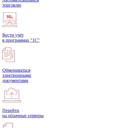
торговлю
Вести учёт
в программах "1С"
Обмениваться
электронными
документами
Перейти
на облачные серверы