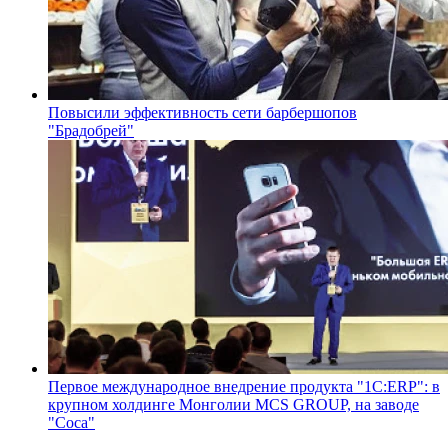
Повысили эффективность сети барбершопов
"Брадобрей"
Первое международное внедрение продукта "1С:ERP": в
крупном холдинге Монголии МCS GROUP, на заводе
"Coca"