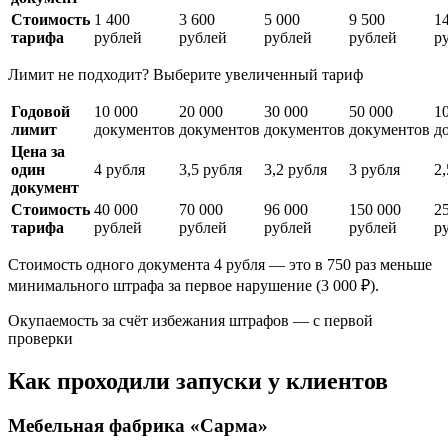
Стоимость
1 400
3 600
5 000
9 500
1
тарифа
рублей
рублей
рублей
рублей
р
Лимит не подходит? Выберите увеличенный тариф
Годовой
10 000
20 000
30 000
50 000
1
лимит
документов
документов
документов
документов
д
Цена за
один
4 рубля
3,5 рубля
3,2 рубля
3 рубля
2,
документ
Стоимость
40 000
70 000
96 000
150 000
2
тарифа
рублей
рублей
рублей
рублей
р
Стоимость одного документа 4 рубля — это в 750 раз меньше
минимального штрафа за первое нарушение (3 000 ₽).
Окупаемость за счёт избежания штрафов — с первой
проверки
Как проходили запуски у клиентов
Мебельная фабрика «Сарма»