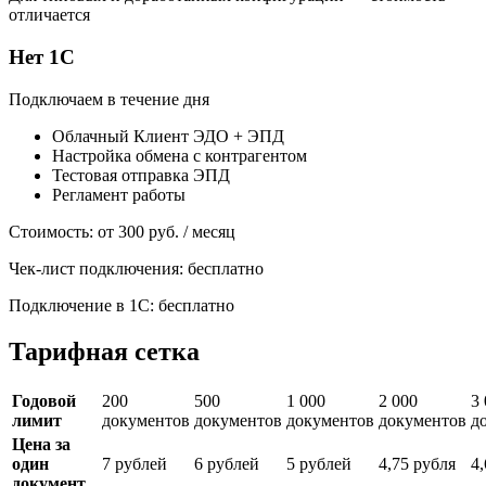
отличается
Нет 1С
Подключаем в течение дня
Облачный Клиент ЭДО + ЭПД
Настройка обмена с контрагентом
Тестовая отправка ЭПД
Регламент работы
Стоимость:
от 300 руб. / месяц
Чек-лист подключения: бесплатно
Подключение в 1С: бесплатно
Тарифная сетка
Годовой
200
500
1 000
2 000
3
лимит
документов
документов
документов
документов
д
Цена за
один
7 рублей
6 рублей
5 рублей
4,75 рубля
4
документ