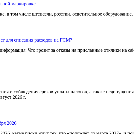
льной маркировке
, в том числе штепсели, розетки, осветительное оборудование,
ст для списания расходов на ГСМ?
 информация: Что грозит за отказы на присланные отклики на са
ения и соблюдения сроков уплаты налогов, а также недопущени
густ 2026 г.
бря 2026
2026, какие риски ждут тех, кто «подождёт до марта 2027», и 