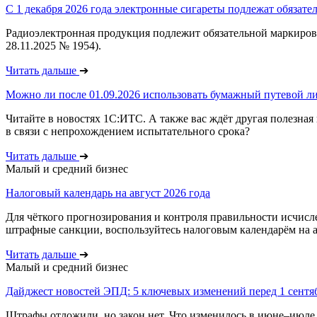
С 1 декабря 2026 года электронные сигареты подлежат обязате
Радиоэлектронная продукция подлежит обязательной маркировке
28.11.2025 № 1954).
Читать дальше
➔
Можно ли после 01.09.2026 использовать бумажный путевой ли
Читайте в новостях 1С:ИТС. А также вас ждёт другая полезная
в связи с непрохождением испытательного срока?
Читать дальше
➔
Малый и средний бизнес
Налоговый календарь на август 2026 года
Для чёткого прогнозирования и контроля правильности исчисл
штрафные санкции, воспользуйтесь налоговым календарём на ав
Читать дальше
➔
Малый и средний бизнес
Дайджест новостей ЭПД: 5 ключевых изменений перед 1 сентя
Штрафы отложили, но закон нет. Что изменилось в июне–июле 