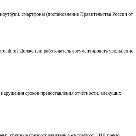
 ноутбуки, смартфоны (постановление Правительства России от
йте hh.ru? Должен ли работодатель аргументировать увольнение
я нарушения сроков предоставления отчётности, влекущих
почему крупные грузоотправители уже требуют ЭПД прямо