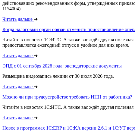
действовавших рекомендованных форм, утверждённых приказо
1154004).
Читать дальше
➔
Когда налоговый орган обязан отменить приостановление опер
Читайте в новостях 1С:ИТС. А также вас ждёт другая полезна
предоставляется ежегодный отпуск в удобное для них время.
Читать дальше
➔
ЭПД с 01 сентября 2026 года: экспедиторские документы
Размещена видеозапись лекции от 30 июля 2026 года.
Читать дальше
➔
Можно ли при трудоустройстве требовать ИНН от работника?
Читайте в новостях 1С:ИТС. А также вас ждёт другая полезн
Читать дальше
➔
Новое в программах 1С:ERP и 1С:КА версии 2.6.1 и 1С:УТ верс