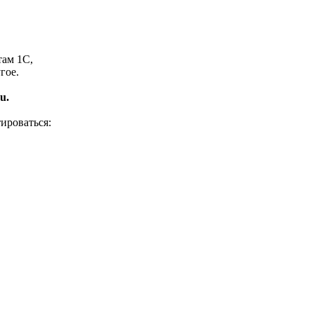
там 1С,
гое.
u.
ироваться: