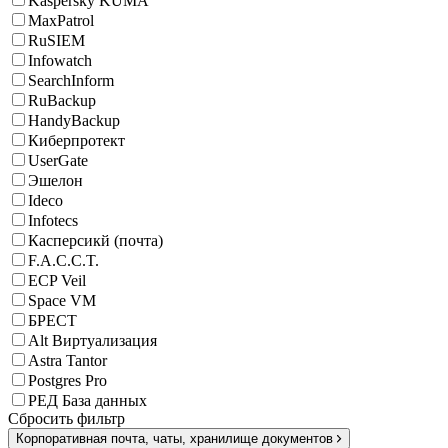
Kaspersky KUMA
MaxPatrol
RuSIEM
Infowatch
SearchInform
RuBackup
HandyBackup
Киберпротект
UserGate
Эшелон
Ideco
Infotecs
Касперсикй (почта)
F.A.C.C.T.
ECP Veil
Space VM
БРЕСТ
Alt Виртуализация
Astra Tantor
Postgres Pro
РЕД База данных
Сбросить фильтр
Корпоративная почта, чаты, хранилище документов