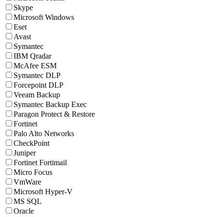
Skype
Microsoft Windows
Eset
Avast
Symantec
IBM Qradar
McAfee ESM
Symantec DLP
Forcepoint DLP
Veeam Backup
Symantec Backup Exec
Paragon Protect & Restore
Fortinet
Palo Alto Networks
CheckPoint
Juniper
Fortinet Fortimail
Micro Focus
VmWare
Microsoft Hyper-V
MS SQL
Oracle