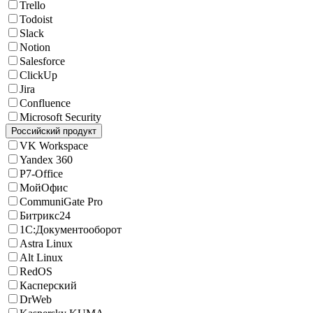
Trello
Todoist
Slack
Notion
Salesforce
ClickUp
Jira
Confluence
Microsoft Security
Российский продукт
VK Workspace
Yandex 360
Р7-Office
МойОфис
CommuniGate Pro
Битрикс24
1С:Документооборот
Astra Linux
Alt Linux
RedOS
Касперский
DrWeb