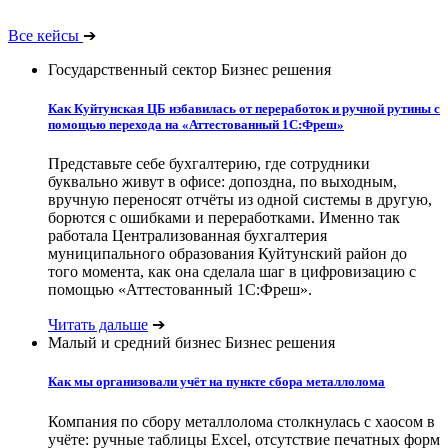
Все кейсы
➔
Государственный сектор
Бизнес решения
Как Куйтунская ЦБ избавилась от переработок и ручной рутины с
помощью перехода на «Аттестованный 1С:Фреш»
Представьте себе бухгалтерию, где сотрудники
буквально живут в офисе: допоздна, по выходным,
вручную переносят отчёты из одной системы в другую,
борются с ошибками и переработками. Именно так
работала Централизованная бухгалтерия
муниципального образования Куйтунский район до
того момента, как она сделала шаг в цифровизацию с
помощью «Аттестованный 1С:Фреш».
Читать дальше
➔
Малый и средний бизнес
Бизнес решения
Как мы организовали учёт на пункте сбора металлолома
Компания по сбору металлолома столкнулась с хаосом в
учёте: ручные таблицы Excel, отсутствие печатных форм