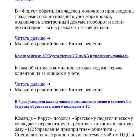
В «Форус» обратился владелец молочного производства
с задачами: срочно наладить учёт маркировки,
подключить электронный документооборот и вести
бухгалтерию – всё в рамках 35 тысяч рублей.
Читать дальше
➔
Малый и средний бизнес
Бизнес решения
Как перейти из 1С:Бухгалтерия 7.7 на 8.3 и увеличить прибыль
К нам обратилась компания, которая годами теряла
клиентов из-за ошибок в учёте.
Читать дальше
➔
Малый и средний бизнес
Бизнес решения
В 7 раз ускорили калькуляцию и составление меню в столовой и
буфетах образовательного колледжа в 1С
Команда «Форус» помогла «Братскому педагогическому
колледжу» перевести учёт трёх точек питания в единую
базу «1С:Управление предприятием общепита».
Специалисты настроили новую систему с учётом НДС и