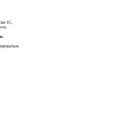
там 1С,
гое.
u.
ироваться: