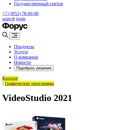
Государственный сектор
+7 (3952) 78-00-00
search
|
login
Продукты
Услуги
О компании
Новости
Подобрать решение
Каталог
/
Графические программы
VideoStudio 2021