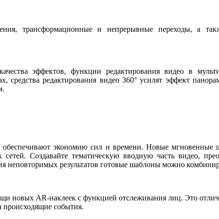
ения, трансформационные и непрерывные переходы, а т
качества эффектов, функции редактирования видео в муль
х, средства редактирования видео 360° усилят эффект панор
м.
й обеспечивают экономию сил и времени. Новые мгновенные 
х сетей. Создавайте тематическую вводную часть видео, пре
ия неповторимых результатов готовые шаблоны можно комбинир
ощи новых AR-наклеек с функцией отслеживания лиц. Это отлич
а происходящие события.