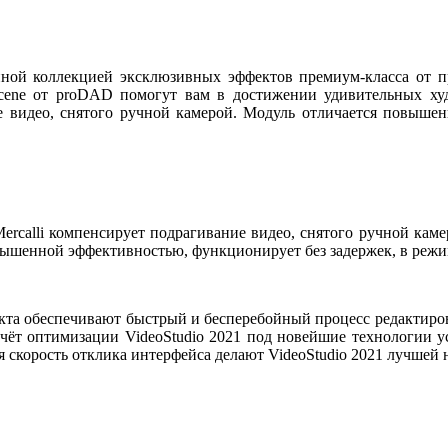
нной коллекцией эксклюзивных эффектов премиум-класса от 
cene от proDAD помогут вам в достижении удивительных худ
е видео, снятого ручной камерой. Модуль отличается повыше
rcalli компенсирует подрагивание видео, снятого ручной каме
вышенной эффективностью, функционирует без задержек, в режи
укта обеспечивают быстрый и бесперебойный процесс редактиро
счёт оптимизации VideoStudio 2021 под новейшие технологии у
 скорость отклика интерфейса делают VideoStudio 2021 лучшей 