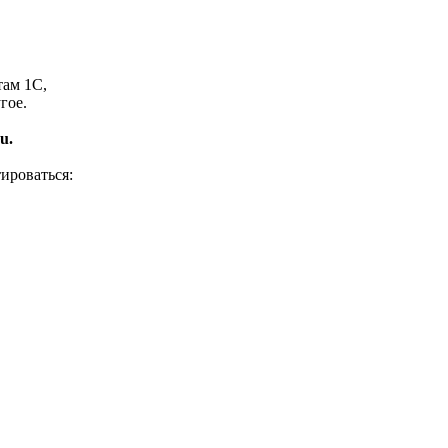
там 1С,
гое.
u.
ироваться: