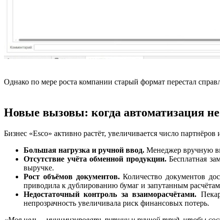
Однако по мере роста компании старый формат перестал справл
Новые вызовы: когда автоматизация не 
Бизнес «Esco» активно растёт, увеличивается число партнёров и
Большая нагрузка и ручной ввод.
Менеджер вручную вво
Отсутствие учёта обменной продукции.
Бесплатная зам
выручке.
Рост объёмов документов.
Количество документов дос
приводила к дублированию бумаг и запутанным расчётам
Недостаточный контроль за взаиморасчётами.
Пекар
непрозрачность увеличивала риск финансовых потерь.
«Моя цель – минимизировать рутину и ручной труд, чтобы со