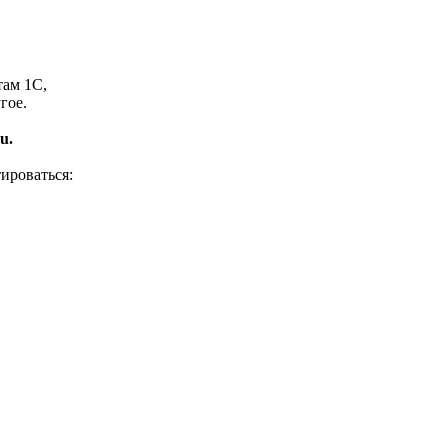
там 1С,
гое.
u.
ироваться: