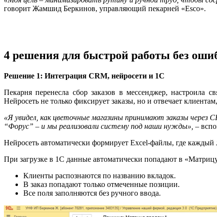
говорит Жамшид Беркинов, управляющий пекарней «Esco».
4 решения для быстрой работы без оши
Решение 1: Интеграция CRM, нейросети и 1С
Пекарня перенесла сбор заказов в мессенджер, настроила с
Нейросеть не только фиксирует заказы, но и отвечает клиентам
«Я увидел, как цветочные магазины принимают заказы через C
“Форус” – и мы реализовали систему под наши нужды»,
– всп
Нейросеть автоматически формирует Excel-файлы, где каждый л
При загрузке в 1С данные автоматически попадают в «Матриц
Клиенты распознаются по названию вкладок.
В заказ попадают только отмеченные позиции.
Все поля заполняются без ручного ввода.