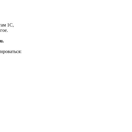
там 1С,
гое.
u.
ироваться: