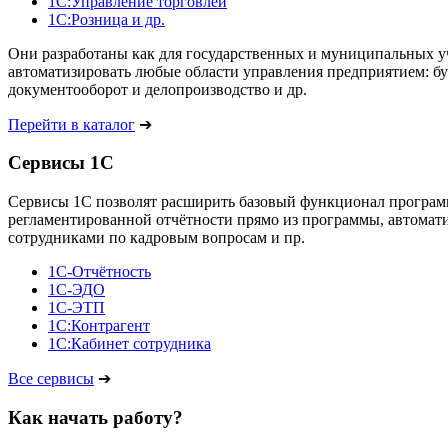
1С:Управление торговлей
1С:Розница и др.
Они разработаны как для государственных и муниципальных у
автоматизировать любые области управления предприятием: бух
документооборот и делопроизводство и др.
Перейти в каталог
➔
Сервисы 1С
Сервисы 1С позволят расширить базовый функционал программ 
регламентированной отчётности прямо из программы, автомати
сотрудниками по кадровым вопросам и пр.
1С-Отчётность
1С-ЭДО
1С-ЭТП
1С:Контрагент
1С:Кабинет сотрудника
Все сервисы
➔
Как начать работу?