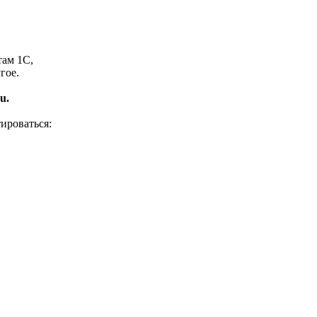
там 1С,
гое.
u.
ироваться: