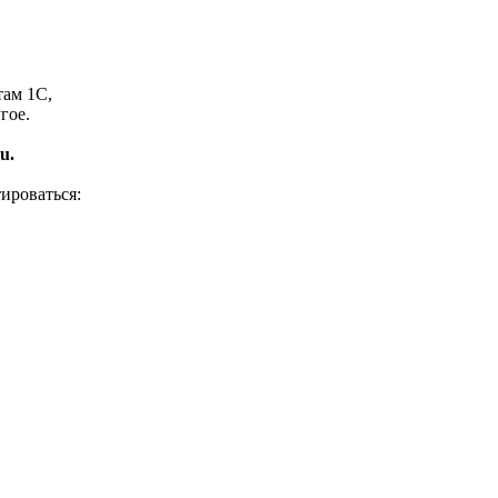
там 1С,
гое.
u.
ироваться: