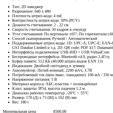
Тип: 2D имиджер
Разрешение: 640 х 480
Плотность штрих-кода: 4 mil
Контрастность штрих-кода: 30% (PCV)
Дальность считывания: 2 - 22 см
Скорость считывания: 30 кадров в секунду
Угол считывания: По вертикали ±65°, По горизонтали:±6
Способ сканирования: Ручной / Автоматический
Поддерживаемые штрих-коды: 1D: UPC-A; UPC-E; EAN-8; EA
GS1 Databar Limited и т.д. 2D: QR code; PDF 417; Datamatr
Интерфейсы подключения: USB-HID + USB-VirtualCom
Беспроводные интерфейсы: Bluetooth v4.0, радио 2.4Ггц
Буфер памяти: 512 КБ (40,000 штрих-кодов EAN 13)
Индикация: Двойной светодиод и зуммер
Аккумулятор: Литий-ионный, 2200 мАч, 3.7В
Потребляемый ток (мин./макс. /ожидание): 106 мА / 350 м
Напряжение питания: 5 В
Материал корпуса: АБС-пластик + поликарбонат
Класс защиты: IP54, высота падения 1.2 м
Диапазон рабочих температур: -20°C ~ 55°C
Размер: 170 (Д) х 73 (Ш) х 102 (В) мм
Вес: 180 г
Минимальная цена
8500.00