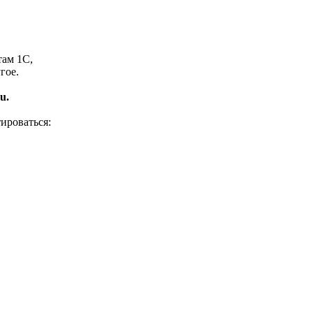
там 1С,
гое.
u.
ироваться: