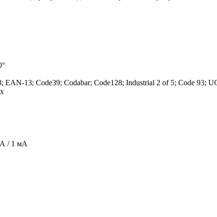
0°
N-13; Code39; Codabar; Code128; Industrial 2 of 5; Code 93; U
ix
А / 1 мА