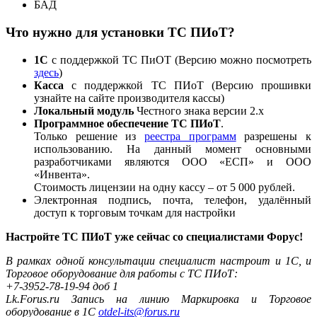
БАД
Что нужно для установки ТС ПИоТ?
1С
с поддержкой ТС ПиОТ (Версию можно посмотреть
здесь
)
Касса
с поддержкой ТС ПИоТ (Версию прошивки
узнайте на сайте производителя кассы)
Локальный модуль
Честного знака версии 2.х
Программное обеспечение ТС ПИоТ
.
Только решение из
реестра программ
разрешены к
использованию. На данный момент основными
разработчиками являются ООО «ЕСП» и ООО
«Инвента».
Стоимость лицензии на одну кассу – от 5 000 рублей.
Электронная подпись, почта, телефон, удалённый
доступ к торговым точкам для настройки
Настройте ТС ПИоТ уже сейчас со специалистами Форус!
В рамках одной консультации специалист настроит и 1С, и
Торговое оборудование для работы с ТС ПИоТ:
+7-3952-78-19-94 доб 1
Lk.Forus.ru Запись на линию Маркировка и Торговое
оборудование в 1С
otdel-its@forus.ru