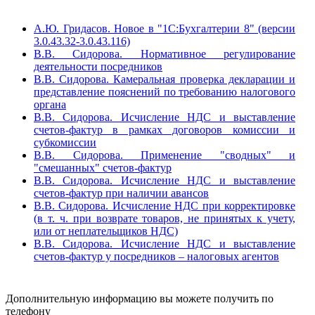
А.Ю. Гридасов. Новое в "1С:Бухгалтерии 8" (версии
3.0.43.32-3.0.43.116)
В.В. Сидорова. Нормативное регулирование
деятельности посредников
В.В. Сидорова. Камеральная проверка декларации и
представление пояснений по требованию налогового
органа
В.В. Сидорова. Исчисление НДС и выставление
счетов-фактур в рамках договоров комиссии и
субкомиссии
В.В. Сидорова. Применение "сводных" и
"смешанных" счетов-фактур
В.В. Сидорова. Исчисление НДС и выставление
счетов-фактур при наличии авансов
В.В. Сидорова. Исчисление НДС при корректировке
(в т. ч. при возврате товаров, не принятых к учету,
или от неплательщиков НДС)
В.В. Сидорова. Исчисление НДС и выставление
счетов-фактур у посредников – налоговых агентов
Дополнительную информацию вы можете получить по
телефону