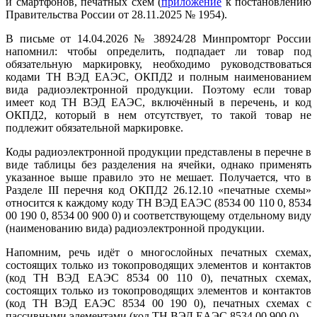
и смартфонов, печатных схем (
приложение
к постановлению
Правительства России от 28.11.2025 № 1954).
В письме от 14.04.2026 № 38924/28 Минпромторг России
напомнил: чтобы определить, подпадает ли товар под
обязательную маркировку, необходимо руководствоваться
кодами ТН ВЭД ЕАЭС, ОКПД2 и полным наименованием
вида радиоэлектронной продукции. Поэтому если товар
имеет код ТН ВЭД ЕАЭС, включённый в перечень, и код
ОКПД2, который в нем отсутствует, то такой товар не
подлежит обязательной маркировке.
Коды радиоэлектронной продукции представлены в перечне в
виде таблицы без разделения на ячейки, однако применять
указанное выше правило это не мешает. Получается, что в
Разделе III перечня код ОКПД2 26.12.10 «печатные схемы»
относится к каждому коду ТН ВЭД ЕАЭС (8534 00 110 0, 8534
00 190 0, 8534 00 900 0) и соответствующему отдельному виду
(наименованию вида) радиоэлектронной продукции.
Напомним, речь идёт о многослойных печатных схемах,
состоящих только из токопроводящих элементов и контактов
(код ТН ВЭД ЕАЭС 8534 00 110 0), печатных схемах,
состоящих только из токопроводящих элементов и контактов
(код ТН ВЭД ЕАЭС 8534 00 190 0), печатных схемах с
пассивными элементами (код ТН ВЭД ЕАЭС 8534 00 900 0).