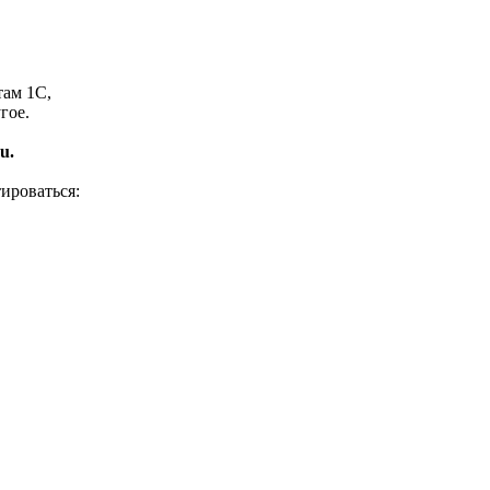
там 1С,
гое.
u.
ироваться: