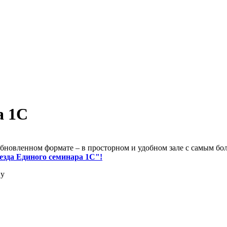
а 1С
бновленном формате – в просторном и удобном зале с самым бо
езда Единого семинара 1С"!
ну