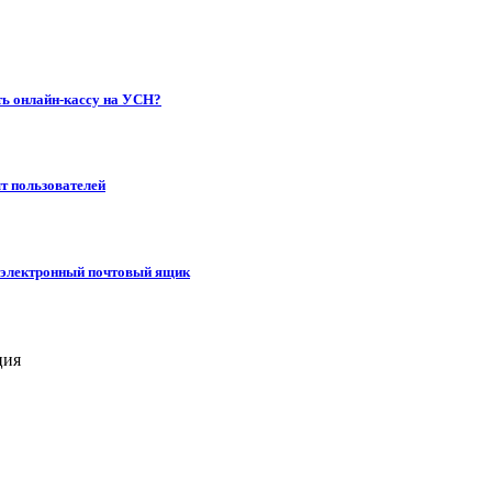
ть онлайн-кассу на УСН?
ыт пользователей
ый электронный почтовый ящик
ция