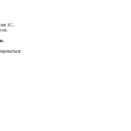
там 1С,
гое.
u.
ироваться: