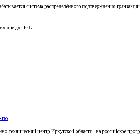
абатывается система распределённого подтверждения транзакций 
илище для IoT.
ое ПО
о-технический центр Иркутской области" на российское прогр