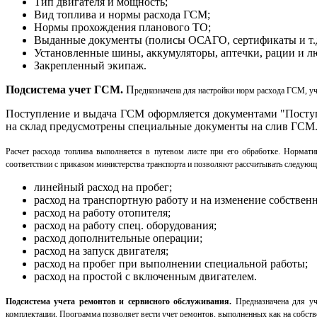
Тип двигателя и мощность;
Вид топлива и нормы расхода ГСМ;
Нормы прохождения планового ТО;
Выданные документы (полисы ОСАГО, сертификаты и т.д
Установленные шины, аккумуляторы, аптечки, рации и л
Закрепленный экипаж.
Подсистема учет ГСМ.
П
редназначена для настройки норм расхода ГСМ, уч
Поступление и выдача ГСМ оформляется документами "Поступле
на склад предусмотрены специальные документы на слив ГСМ
Расчет расхода топлива выполняется в путевом листе при его обработке. Нормати
соответствии с приказом министерства транспорта и позволяют рассчитывать следующ
линейный расход на пробег;
расход на транспортную работу и на изменение собственн
расход на работу отопителя;
расход на работу спец. оборудования;
расход дополнительные операции;
расход на запуск двигателя;
расход на пробег при выполнении специальной работы;
расход на простой с включенным двигателем.
Подсистема учета ремонтов и сервисного обслуживания.
П
редназначена для у
комплектации. Программа позволяет вести учет ремонтов, выполненных как на собстве