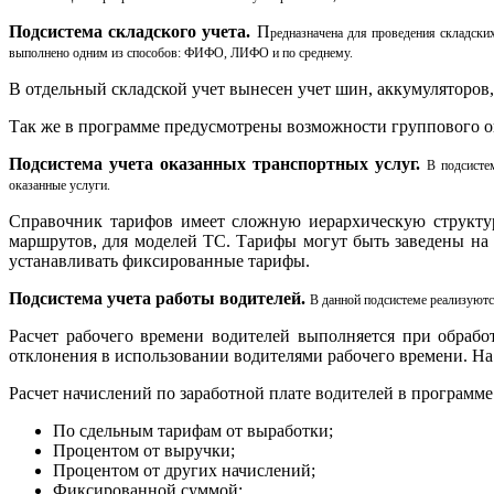
Подсистема складского учета.
П
редназначена для проведения складски
выполнено одним из способов: ФИФО, ЛИФО и по среднему.
В отдельный складской учет вынесен учет шин, аккумуляторов
Так же в программе предусмотрены возможности группового о
Подсистема учета оказанных транспортных услуг.
В подсисте
оказанные услуги.
Справочник тарифов имеет сложную иерархическую структуру
маршрутов, для моделей ТС. Тарифы могут быть заведены на
устанавливать фиксированные тарифы.
Подсистема учета работы водителей.
В данной подсистеме реализуютс
Расчет рабочего времени водителей выполняется при обраб
отклонения в использовании водителями рабочего времени. На
Расчет начислений по заработной плате водителей в программ
По сдельным тарифам от выработки;
Процентом от выручки;
Процентом от других начислений;
Фиксированной суммой;