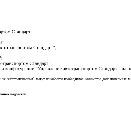
ортом Стандарт "
8"
втотранспортом Стандарт ";
";
отранспортом Стандарт ";
 и конфигурации "Управление автотранспортом Стандарт " на о
ение Автотранспортом" могут приобрести необходимое количество дополнительных м
овных подсистем
: