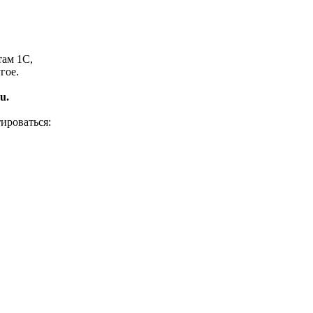
там 1С,
гое.
u.
ироваться: