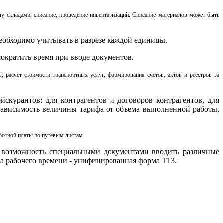
ду складами, списание, проведение инвентаризаций. Списание материалов может быть
необходимо учитывать в разрезе каждой единицы.
ократить время при вводе документов.
 расчет стоимости транспортных услуг, формирования счетов, актов и реестров за
скурантов: для контрагентов и договоров контрагентов, для
зависимость величины тарифа от объема выполненной работы,
аботной платы по путевым листам.
а возможность специальными документами вводить различные
та рабочего времени - унифицированная форма Т13.