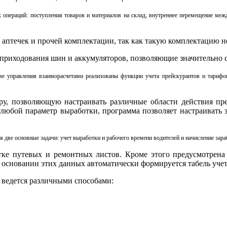
х операций: поступления товаров и материалов на склад, внутреннее перемещение меж
, аптечек и прочей комплектации, так как такую комплектацию 
приходования шин и аккумуляторов, позволяющие значительно с
ме управления взаиморасчетами реализованы функции учета прейскурантов и тарифов,
, позволяющую настраивать различные области действия прей
 любой параметр выработки, программа позволяет настраивать 
я две основные задачи: учет выработки и рабочего времени водителей и начисление зар
отке путевых и ремонтных листов. Кроме этого предусмотрен
 основании этих данных автоматически формируется табель уче
е ведется различными способами: