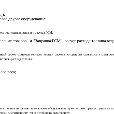
.);
юбое другое оборудование;
ета поступления, выдачи и расхода ГСМ.
ние товаров" и "Заправка ГСМ", расчет расхода топлива ведет
.
вный расход считается согласно нормам расхода, которые настраиваются в справоч
ие виды расхода топлива:
ого веса;
чета заказов на ремонт и сервисное обслуживание транспортных средств, учета вы
нной ремонтной зоне, так и в сторонних автосервисах.