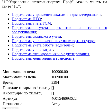
"1С:Управление автотранспортом Проф" можно узнать на
сайте "1С":
Подсистема управления заказами и диспетчеризации
;
Подсистема ПТО
;
Подсистема учета ГСМ
;
Подсистема учета ремонтов и сервисного
обслуживания
;
Подсистема складского учета
;
Подсистема учета оказанных транспортных услуг
;
Подсистема учета работы водителей
;
Подсистема учета затрат
;
Подсистема планирования и бюджетирования
;
Подсистема мониторинга транспорта
.
Минимальная цена
100900.00
Максимальная цена
100900.00
Бренд
3394
Похожие товары по фильтру
[]
Аксессуары по фильтру
[]
Артикул
4601546093622
Назначение
Array