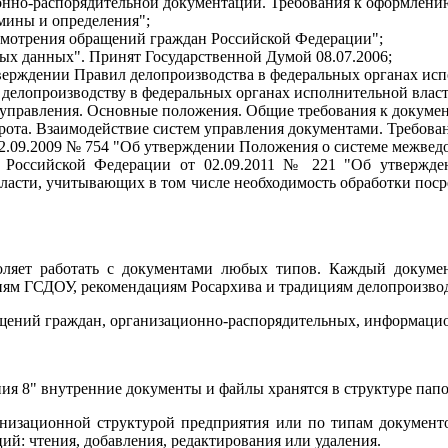
онно-распорядительной документации. Требования к оформлени
мины и определения";
ссмотрения обращений граждан Российской Федерации";
ых данных". Принят Государственной Думой 08.07.2006;
верждении Правил делопроизводства в федеральных органах исп
делопроизводству в федеральных органах исполнительной власт
 управления. Основные положения. Общие требования к докуме
ота. Взаимодействие систем управления документами. Требова
2.09.2009 № 754 "Об утверждении Положения о системе межвед
 Российской Федерации от 02.09.2011 № 221 "Об утвержде
ласти, учитывающих в том числе необходимость обработки пос
оляет работать с документами любых типов. Каждый докумен
ниям ГСДОУ, рекомендациям Росархива и традициям делопроизво
ащений граждан, организационно-распорядительных, информаци
я 8" внутренние документы и файлы хранятся в структуре папок
анизационной структурой предприятия или по типам документ
ий: чтения, добавления, редактирования или удаления.