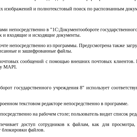
ых изображений и полнотекстовый поиск по распознанным доку
ьмами непосредственно в "1С:Документообороте государственног
к и входящие и исходящие документы.
чте непосредственно из программы. Предусмотрена также загру
исанные и зашифрованные файлы.
почтовых сообщений с помощью внешних почтовых клиентов. По
лу MAPI.
борот государственного учреждения 8" использует соответст
роенном текстовом редакторе непосредственно в программе.
посредственно на рабочем столе; пользователь видит список ре
спечивает доступ сотрудников к файлам, как для просмотра
 блокировки файлов.