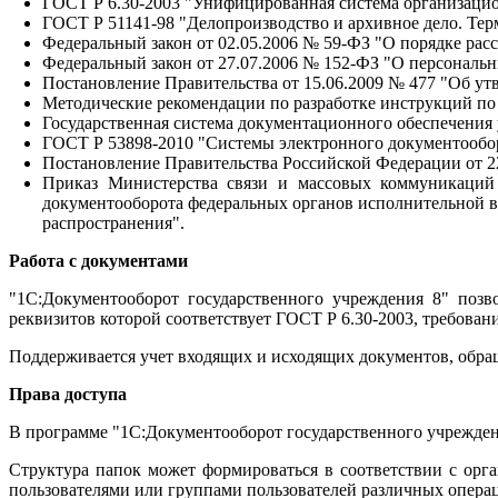
ГОСТ Р 6.30-2003 "Унифицированная система организаци
ГОСТ Р 51141-98 "Делопроизводство и архивное дело. Тер
Федеральный закон от 02.05.2006 № 59-ФЗ "О порядке ра
Федеральный закон от 27.07.2006 № 152-ФЗ "О персональн
Постановление Правительства от 15.06.2009 № 477 "Об ут
Методические рекомендации по разработке инструкций по 
Государственная система документационного обеспечения
ГОСТ Р 53898-2010 "Системы электронного документообор
Постановление Правительства Российской Федерации от 2
Приказ Министерства связи и массовых коммуникаций
документооборота федеральных органов исполнительной в
распространения".
Работа с документами
"1С:Документооборот государственного учреждения 8" позв
реквизитов которой соответствует ГОСТ Р 6.30-2003, требова
Поддерживается учет входящих и исходящих документов, обр
Права доступа
В программе "1С:Документооборот государственного учреждени
Структура папок может формироваться в соответствии с орг
пользователями или группами пользователей различных операц