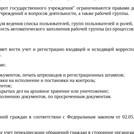
от государственного учреждения" ограничиваются правами до
чреждений и вопросов деятельности, а также рабочей группы.
для ведения списка пользователей, групп пользователей и ролей
сть автоматического заполнения рабочей группы (из процессов, з
ляет вести учет и регистрацию входящей и исходящей корреспо
.
ми:
кументов, печать штрихкодов и регистрационных штампов;
вки на исполнение и постановки на контроль;
ентов;
акрытых дел на архивное хранение или уничтожение;
полнению документов, по просроченным документам.
ений граждан в соответствии с Федеральным законом от 02.0
е учет переадресации обращений граждан в сторонние организац