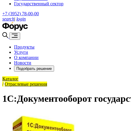
Государственный сектор
+7 (3952) 78-00-00
search
|
login
Продукты
Услуги
О компании
Новости
Подобрать решение
Каталог
/
Отраслевые решения
1С:Документооборот государс