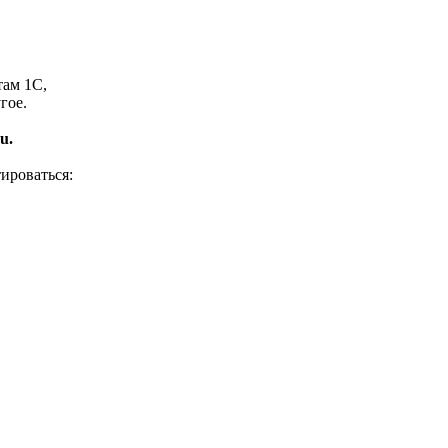
там 1С,
гое.
u.
ироваться: