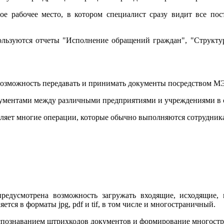
ое рабочее место, в котором специалист сразу видит все п
ользуются отчеты "Исполнение обращений граждан", "Структур
возможность передавать и принимать документы посредством М
ментами между различными предприятиями и учреждениями в с
яет многие операции, которые обычно выполняются сотрудник
предусмотрена возможность загружать входящие, исходящие
я в форматы jpg, pdf и tif, в том числе и многостраничный.
спознаванием штрихкодов документов и формирование многостра