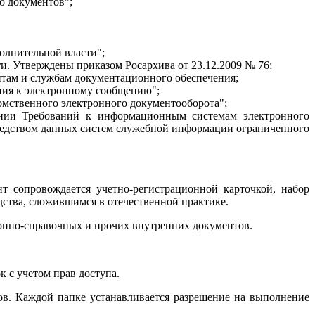
ю документов";
олнительной власти";
и. Утверждены приказом Росархива от 23.12.2009 № 76;
нтам и службам документационного обеспечения;
ния к электронному сообщению";
омственного электронного документооборота";
нии Требований к информационным системам электронного
редством данных систем служебной информации ограниченного
т сопровождается учетно-регистрационной карточкой, набор
дства, сложившимся в отечественной практике.
онно-справочных и прочих внутренних документов.
 с учетом прав доступа.
ов. Каждой папке устанавливается разрешение на выполнение