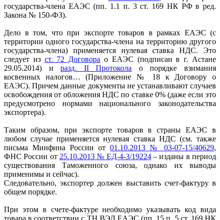
государства-члена ЕАЭС (пп. 1.1 п. 3 ст. 169 НК РФ в ред.
Закона № 150-ФЗ).
Дело в том, что при экспорте товаров в рамках ЕАЭС (с
территории одного государства-члена на территорию другого
государства-члена) применяется нулевая ставка НДС. Это
следует из
ст. 72 Договора
о ЕАЭС (подписан в г. Астане
29.05.2014) и
разд. II Протокола
о порядке взимания
косвенных налогов… (Приложение № 18 к Договору о
ЕАЭС). Причем данные документы не устанавливают случаев
освобождения от обложения НДС по ставке 0% (даже если это
предусмотрено нормами национального законодательства
экспортера).
Таким образом, при экспорте товаров в страны ЕАЭС в
любом случае применяется нулевая ставка НДС (см. также
письма Минфина России от
01.10.2013 № 03-07-15/40629
,
ФНС России от
25.10.2013 № ЕД-4-3/19224
– изданы в период
существования Таможенного союза, однако их выводы
применимы и сейчас).
Следовательно, экспортер должен выставить счет-фактуру в
общем порядке.
При этом в счете-фактуре необходимо указывать код вида
товара в соответствии с ТН ВЭД ЕАЭС (пп. 15 п. 5 ст. 169 НК