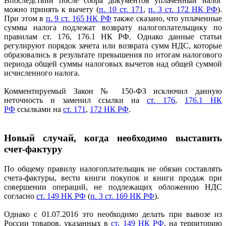
Впоследствии после сбора документов уплаченный налог
можно принять к вычету (
п. 10 ст. 171
,
п. 3 ст. 172 НК РФ
).
При этом в
п. 9 ст. 165 НК РФ
также сказано, что уплаченные
суммы налога подлежат возврату налогоплательщику по
правилам ст. 176, 176.1 НК РФ. Однако данные статьи
регулируют порядок зачета или возврата сумм НДС, которые
образовались в результате превышения по итогам налогового
периода общей суммы налоговых вычетов над общей суммой
исчисленного налога.
Комментируемый Закон № 150-ФЗ исключил данную
неточность и заменил ссылки на
ст. 176
,
176.1 НК
РФ
ссылками на
ст. 171
,
172 НК РФ
.
Новый случай, когда необходимо выставить
счет-фактуру
По общему правилу налогоплательщик не обязан составлять
счета-фактуры, вести книги покупок и книги продаж при
совершении операций, не подлежащих обложению НДС
согласно
ст. 149 НК РФ
(
п. 3 ст. 169 НК РФ
).
Однако с 01.07.2016 это необходимо делать при вывозе из
России товаров, указанных в
ст. 149 НК РФ
, на территорию