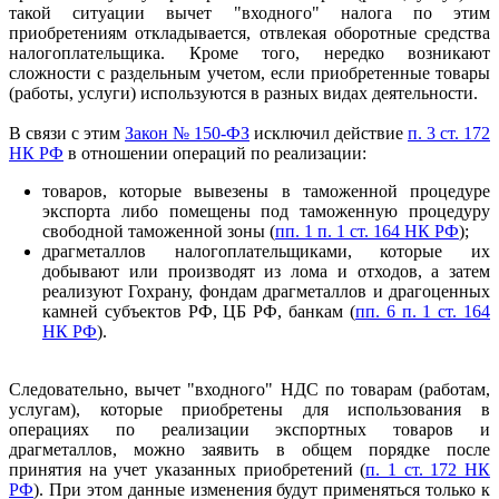
такой ситуации вычет "входного" налога по этим
приобретениям откладывается, отвлекая оборотные средства
налогоплательщика. Кроме того, нередко возникают
сложности с раздельным учетом, если приобретенные товары
(работы, услуги) используются в разных видах деятельности.
В связи с этим
Закон № 150-ФЗ
исключил действие
п. 3 ст. 172
НК РФ
в отношении операций по реализации:
товаров, которые вывезены в таможенной процедуре
экспорта либо помещены под таможенную процедуру
свободной таможенной зоны (
пп. 1 п. 1 ст. 164 НК РФ
);
драгметаллов налогоплательщиками, которые их
добывают или производят из лома и отходов, а затем
реализуют Гохрану, фондам драгметаллов и драгоценных
камней субъектов РФ, ЦБ РФ, банкам (
пп. 6 п. 1 ст. 164
НК РФ
).
Следовательно, вычет "входного" НДС по товарам (работам,
услугам), которые приобретены для использования в
операциях по реализации экспортных товаров и
драгметаллов, можно заявить в общем порядке после
принятия на учет указанных приобретений (
п. 1 ст. 172 НК
РФ
). При этом данные изменения будут применяться только к