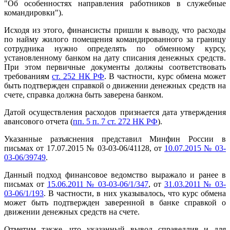
"Об особенностях направления работников в служебные
командировки").
Исходя из этого, финансисты пришли к выводу, что расходы
по найму жилого помещения командированного за границу
сотрудника нужно определять по обменному курсу,
установленному банком на дату списания денежных средств.
При этом первичные документы должны соответствовать
требованиям
ст. 252 НК РФ
. В частности, курс обмена может
быть подтвержден справкой о движении денежных средств на
счете, справка должна быть заверена банком.
Датой осуществления расходов признается дата утверждения
авансового отчета (
пп. 5 п. 7 ст. 272 НК РФ
).
Указанные разъяснения представил Минфин России в
письмах от 17.07.2015 № 03-03-06/41128, от
10.07.2015 № 03-
03-06/39749
.
Данный подход финансовое ведомство выражало и ранее в
письмах от
15.06.2011 № 03-03-06/1/347
, от
31.03.2011 № 03-
03-06/1/193
. В частности, в них указывалось, что курс обмена
может быть подтвержден заверенной в банке справкой о
движении денежных средств на счете.
Отметим также, что указанный вывод справедлив и для