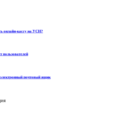
ть онлайн-кассу на УСН?
ыт пользователей
ый электронный почтовый ящик
ция