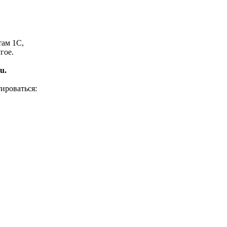
там 1С,
гое.
u.
ироваться: