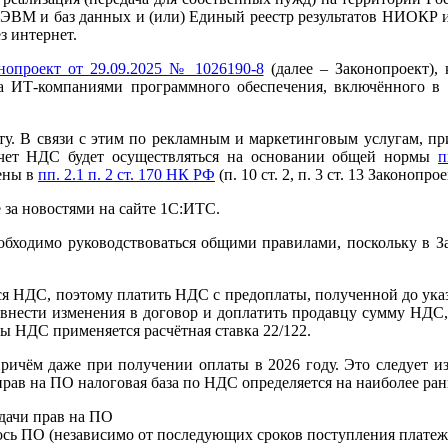
ЭВМ и баз данных и (или) Единый реестр результатов НИОКР и
з интернет.
онопроект от 29.09.2025 № 1026190-8
(далее – Законопроект), 
жа ИТ-компаниями программного обеспечения, включённого в 
у. В связи с этим по рекламным и маркетинговым услугам, пр
ычет НДС будет осуществляться на основании общей нормы
п
ены в
пп. 2.1 п. 2 ст. 170 НК РФ
(п. 10 ст. 2, п. 3 ст. 13 Законопрое
 за новостями на сайте 1С:ИТС.
еобходимо руководствоваться общими правилами, поскольку в 
ся НДС, поэтому платить НДС с предоплаты, полученной до ука
 внести изменения в договор и доплатить продавцу сумму НДС, т
ы НДС применяется расчётная ставка 22/122.
 причём даже при получении оплаты в 2026 году. Это следует
рав на ПО налоговая база по НДС определяется на наиболее ран
едачи прав на ПО
лось ПО (независимо от последующих сроков поступления платеже