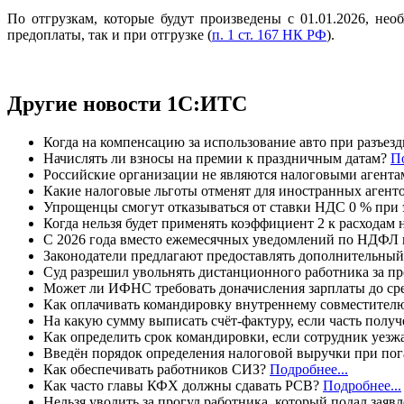
По отгрузкам, которые будут произведены с 01.01.2026, не
предоплаты, так и при отгрузке (
п. 1 ст. 167 НК РФ
).
Другие новости 1С:ИТС
Когда на компенсацию за использование авто при разъез
Начислять ли взносы на премии к праздничным датам?
По
Российские организации не являются налоговыми агента
Какие налоговые льготы отменят для иностранных агенто
Упрощенцы смогут отказываться от ставки НДС 0 % при 
Когда нельзя будет применять коэффициент 2 к расходам
С 2026 года вместо ежемесячных уведомлений по НДФЛ и
Законодатели предлагают предоставлять дополнительный
Суд разрешил увольнять дистанционного работника за пр
Может ли ИФНС требовать доначисления зарплаты до ср
Как оплачивать командировку внутреннему совместител
На какую сумму выписать счёт-фактуру, если часть получ
Как определить срок командировки, если сотрудник уезж
Введён порядок определения налоговой выручки при по
Как обеспечивать работников СИЗ?
Подробнее...
Как часто главы КФХ должны сдавать РСВ?
Подробнее...
Нельзя уволить за прогул работника, который подал заяв