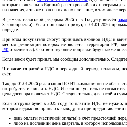
которые включены в Единый реестр российских программ для 
назначения, а также прав на их использование, в том числе чере
В рамках налоговой реформы 2026 г. в Госдуму внесён
зак
Законопроекта). Если поправки примут, с 01.01.2026 прода
порядке.
При этом покупатели смогут принимать входной НДС к вычет
местом реализации которых не является территория РФ, в
РФ
отменяются). Соответствующие поправки будут также внес
Когда закон будет принят, мы сообщим дополнительно. Следите
Что касается расчёта НДС в переходный период, полагаем, н
счёт.
Так, до 01.01.2026 реализация ПО ИТ-компаниями не облагает
потребуется исчислить НДС. И если покупатель не согласится
цена договора включает НДС. Следовательно, для расчёта сумм
Если отгрузка будет в 2025 году, то платить НДС не нужно,
котором ведомство пришло к выводу, что при предоставлении п
день оплаты (частичной оплаты) в счёт предстоящей пер
либо на последний день квартала, в котором использова