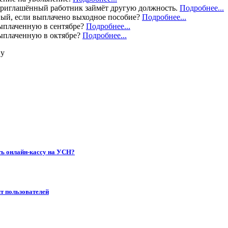
и приглашённый работник займёт другую должность.
Подробнее...
ый, если выплачено выходное пособие?
Подробнее...
выплаченную в сентябре?
Подробнее...
выплаченную в октябре?
Подробнее...
ну
ть онлайн-кассу на УСН?
ыт пользователей