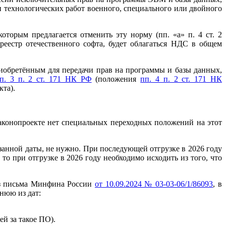
 технологических работ военного, специального или двойного
которым предлагается отменить эту норму (пп. «а» п. 4 ст. 2
реестр отечественного софта, будет облагаться НДС в общем
иобретённым для передачи прав на программы и базы данных,
п. 3 п. 2 ст. 171 НК РФ
(положения
пп. 4 п. 2 ст. 171 НК
кта).
Законопроекте нет специальных переходных положений на этот
занной даты, не нужно. При последующей отгрузке в 2026 году
о при отгрузке в 2026 году необходимо исходить из того, что
 из письма Минфина России
от 10.09.2024 № 03-03-06/1/86093
, в
нюю из дат:
й за такое ПО).