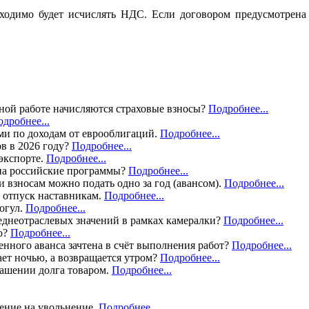
обходимо будет исчислять НДС. Если договором предусмотрен
дной работе начисляются страховые взносы?
Подробнее...
дробнее...
ми по доходам от еврооблигаций.
Подробнее...
в в 2026 году?
Подробнее...
экспорте.
Подробнее...
 на российские программы?
Подробнее...
 взносам можно подать одно за год (авансом).
Подробнее...
 отпуск наставникам.
Подробнее...
огул.
Подробнее...
еднеотраслевых значений в рамках камералки?
Подробнее...
ю?
Подробнее...
енного аванса зачтена в счёт выполнения работ?
Подробнее...
ает ночью, а возвращается утром?
Подробнее...
гашении долга товаром.
Подробнее...
ление на увольнение.
Подробнее...