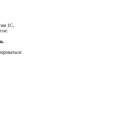
там 1С,
гое.
u.
ироваться: