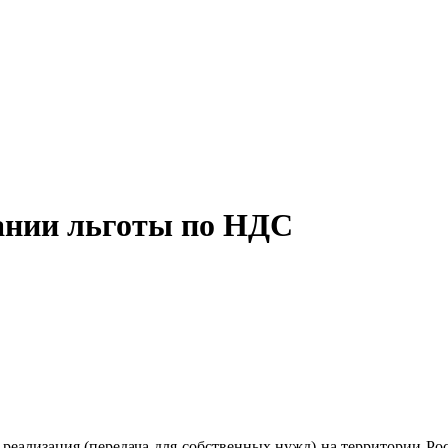
нии льготы по НДС
 реализация (передача для собственных нужд) на территории Р