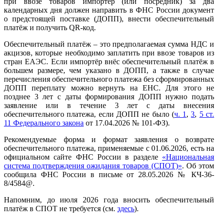
при ввозе товаров импортёр (или посредник) за два
календарных дня должен направить в ФНС России документ
о предстоящей поставке (ДОПП), внести обеспечительный
платёж и получить QR-код.
Обеспечительный платёж – это предполагаемая сумма НДС и
акцизов, которые необходимо заплатить при ввозе товаров из
стран ЕАЭС. Если импортёр внёс обеспечительный платёж в
большем размере, чем указано в ДОПП, а также в случае
перечисления обеспечительного платежа без сформированных
ДОПП переплату можно вернуть на ЕНС. Для этого не
позднее 3 лет с даты формирования ДОПП нужно подать
заявление или в течение 3 лет с даты внесения
обеспечительного платежа, если ДОПП не было (
ч. 1
,
3
,
5 ст.
11 Федерального закона
от 17.04.2026 № 101-ФЗ).
Рекомендуемые форма и формат заявления о возврате
обеспечительного платежа, применяемые с 01.06.2026, есть на
официальном сайте ФНС России в разделе
«Национальная
система подтверждения ожидания товаров (СПОТ)»
. Об этом
сообщила ФНС России в письме от 28.05.2026 № КЧ-36-
8/4584@.
Напомним, до июля 2026 года вносить обеспечительный
платёж в СПОТ не требуется (см.
здесь
).