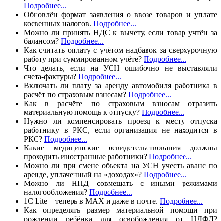
Подробнее...
Обновлён формат заявления о ввозе товаров и уплате
косвенных налогов.
Подробнее...
Можно ли принять НДС к вычету, если товар учтён за
балансом?
Подробнее...
Как считать оплату с учётом надбавок за сверхурочную
работу при суммированном учёте?
Подробнее...
Что делать, если на УСН ошибочно не выставляли
счета-фактуры?
Подробнее...
Включать ли плату за аренду автомобиля работника в
расчёт по страховым взносам?
Подробнее...
Как в расчёте по страховым взносам отразить
материальную помощь к отпуску?
Подробнее...
Нужно ли компенсировать проезд к месту отпуска
работнику в РКС, если организация не находится в
РКС?
Подробнее...
Какие медицинские освидетельствования должны
проходить иностранные работники?
Подробнее...
Можно ли при смене объекта на УСН учесть аванс по
аренде, уплаченный на «доходах»?
Подробнее...
Можно ли НПД совмещать с иными режимами
налогообложения?
Подробнее...
1C Lite – теперь в МАХ и даже в почте.
Подробнее...
Как определять размер материальной помощи при
рождении ребёнка для освобождения от НДФЛ?