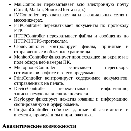
MailController перехватывает всю электронную почту
(Gmail, Mail.ru, Яндекс.Почта и др.).
IMController перехватывает чаты в социальных сетях и
мессенджерах.
FTPController перехватывает документы по протоколу
FTP.
HTTPController перехватывает файлы и сообщения по
HTTP/HTTPS-протоколам.
CloudController контролирует файлы, принятые и
отправленные в облачные хранилища.
MonitorController фиксирует происходящее на экране и в
поле обзора веб-камеры ПК.
MicrophoneController записывает переговоры
сотрудников в офисе и за его пределами.
PrintController контролирует содержимое документов,
отправленных на печать.
DeviceController перехватывает информацию,
записываемую на внешние носители.
Keylogger фиксирует нажатия клавиш и информацию,
скопированную в буфер обмена.
ProgramController собирает данные об активности и
времени, проведённом в приложениях.
Аналитические возможности