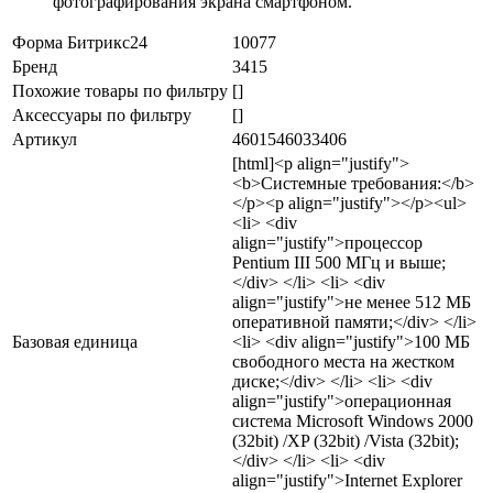
фотографирования экрана смартфоном.
Форма Битрикс24
10077
Бренд
3415
Похожие товары по фильтру
[]
Аксессуары по фильтру
[]
Артикул
4601546033406
[html]<p align="justify">
<b>Системные требования:</b>
</p><p align="justify"></p><ul>
<li> <div
align="justify">процессор
Pentium III 500 МГц и выше;
</div> </li> <li> <div
align="justify">не менее 512 МБ
оперативной памяти;</div> </li>
Базовая единица
<li> <div align="justify">100 МБ
свободного места на жестком
диске;</div> </li> <li> <div
align="justify">операционная
система Microsoft Windows 2000
(32bit) /XP (32bit) /Vista (32bit);
</div> </li> <li> <div
align="justify">Internet Explorer