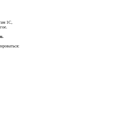
там 1С,
гое.
u.
ироваться: