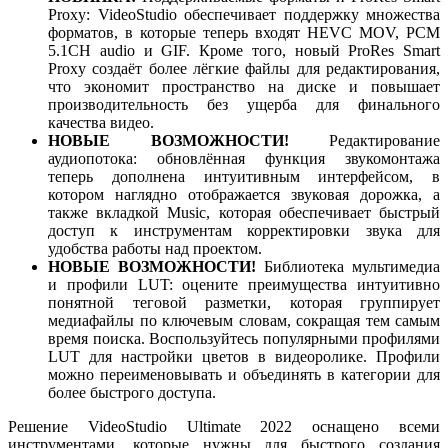
Proxy: VideoStudio обеспечивает поддержку множества
форматов, в которые теперь входят HEVC MOV, PCM
5.1CH audio и GIF. Кроме того, новый ProRes Smart
Proxy создаёт более лёгкие файлы для редактирования,
что экономит пространство на диске и повышает
производительность без ущерба для финального
качества видео.
НОВЫЕ ВОЗМОЖНОСТИ!
Редактирование
аудиопотока: обновлённая функция звукомонтажа
теперь дополнена интуитивным интерфейсом, в
котором наглядно отображается звуковая дорожка, а
также вкладкой Music, которая обеспечивает быстрый
доступ к инструментам корректировки звука для
удобства работы над проектом.
НОВЫЕ ВОЗМОЖНОСТИ!
Библиотека мультимедиа
и профили LUT: оцените преимущества интуитивно
понятной теговой разметки, которая группирует
медиафайлы по ключевым словам, сокращая тем самым
время поиска. Воспользуйтесь популярными профилями
LUT для настройки цветов в видеоролике. Профили
можно переименовывать и объединять в категории для
более быстрого доступа.
Решение VideoStudio Ultimate 2022 оснащено всеми
инструментами, которые нужны для быстрого создания