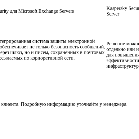
Kaspersky Secur
urity для Microsoft Exchange Servers
Server
тегрированная система защиты электронной
Решение можно
 обеспечивает не только безопасность сообщений,
отдельно или и
ерез шлюз, но и писем, сохранённых в почтовых
для повышения
есылаемых по корпоративной сети.
эффективности
инфраструктур
й клиента. Подробную информацию уточняйте у менеджера.