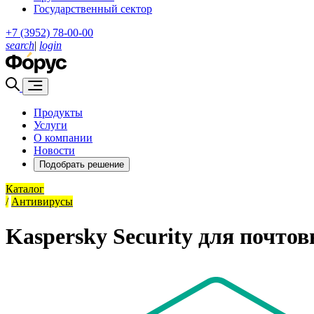
Государственный сектор
+7 (3952) 78-00-00
search
|
login
Продукты
Услуги
О компании
Новости
Подобрать решение
Каталог
/
Антивирусы
Kaspersky Security для почто