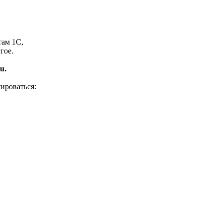
там 1С,
гое.
u.
ироваться: