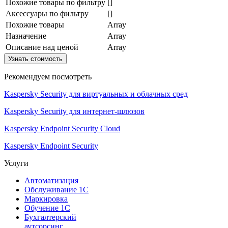
Похожие товары по фильтру
[]
Аксессуары по фильтру
[]
Похожие товары
Array
Назначение
Array
Описание над ценой
Array
Узнать стоимость
Рекомендуем посмотреть
Kaspersky Security для виртуальных и облачных сред
Kaspersky Security для интернет-шлюзов
Kaspersky Endpoint Security Cloud
Kaspersky Endpoint Security
Услуги
Автоматизация
Обслуживание 1С
Маркировка
Обучение 1С
Бухгалтерский
аутсорсинг