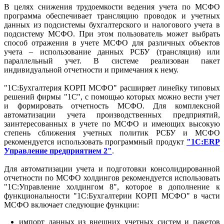
В целях снижения трудоемкости ведения учета по МСФО
программа обеспечивает трансляцию проводок и учетных
данных из подсистемы бухгалтерского и налогового учета в
подсистему МСФО. При этом пользователь может выбрать
способ отражения в учете МСФО для различных объектов
учета – использование данных РСБУ (трансляция) или
параллельный учет. В системе реализован пакет
индивидуальной отчетности и примечания к нему.
"1С:Бухгалтерия КОРП МСФО" расширяет линейку типовых
решений фирмы "1С", с помощью которых можно вести учет
и формировать отчетность МСФО. Для комплексной
автоматизации учета производственных предприятий,
заинтересованных в учете по МСФО и имеющих высокую
степень сближения учетных политик РСБУ и МСФО
рекомендуется использовать программный продукт
"1С:ERP
Управление предприятием 2"
.
Для автоматизации учета и подготовки консолидированной
отчетности по МСФО холдингов рекомендуется использовать
"1С:Управление холдингом 8", которое в дополнение к
функциональности "1С:Бухгалтерии КОРП МСФО" в части
МСФО включает следующие функции:
импорт данных из внешних учетных систем и пакетов