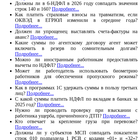
Должны ли в 6-НДФЛ в 2026 году совпадать значения
строк 140 и 160?
Подробнее...
Как платить страховые взносы на травматизм, если
ОКВЭД в ЕГРЮЛ изменили в середине года?
Подробнее...
Должен ли упрощенец выставлять счета-фактуры на
аванс?
Подробнее...
Какие суммы по агентскому договору агент может
включить в резерв по сомнительным долгам?
Подробнее...
Можно ли иностранным работникам предоставлять
вычеты по НДФЛ?
Подробнее...
Может ли работодатель использовать биометрию
работников для обеспечения пропускного режима?
Подробнее...
Как в программах 1C удержать суммы в пользу третьих
лиц?
Подробнее...
С какой суммы платить НДФЛ по вкладам в банках за
2025 год?
Подробнее...
Нужно ли проводить проверку при взыскании с
работника ущерба, причинённого ДТП?
Подробнее...
Кто отвечает за крепление груза при перевозке?
Подробнее...
Должны ли у субъектов МСП совпадать показатели
строк 010 подраздела 1 РСВ с кодами «01» и «32»?