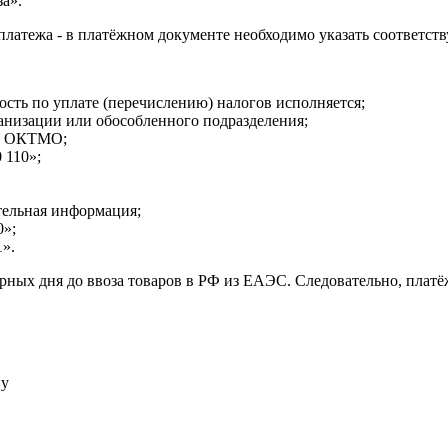
а».
о платежа - в платёжном документе необходимо указать соотве
ость по уплате (перечислению) налогов исполняется;
анизации или обособленного подразделения;
од ОКТМО;
 110»;
ительная информация;
0»;
1».
рных дня до ввоза товаров в РФ из ЕАЭС. Следовательно, платёж
ну