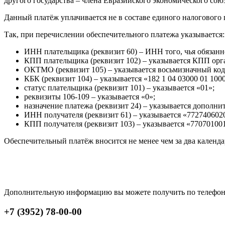
другого государства – члена Евразийского экономического союз
Данный платёж уплачивается не в составе единого налоговог
Так, при перечислении обеспечительного платежа указывается:
ИНН плательщика (реквизит 60) – ИНН того, чья обязанн
КПП плательщика (реквизит 102) – указывается КПП орг
ОКТМО (реквизит 105) – указывается восьмизначный к
КБК (реквизит 104) – указывается «182 1 04 03000 01 1000
статус плательщика (реквизит 101) – указывается «01»;
реквизиты 106-109 – указывается «0»;
назначение платежа (реквизит 24) – указывается дополн
ИНН получателя (реквизит 61) – указывается «772740602
КПП получателя (реквизит 103) – указывается «77070100
Обеспечительный платёж вносится не менее чем за два календа
Дополнительную информацию вы можете получить по телефо
+7 (3952) 78-00-00