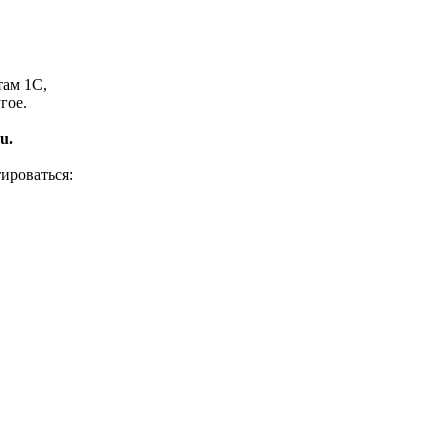
там 1С,
гое.
u.
ироваться: