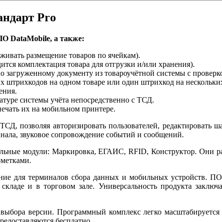
андарт Pro
О DataMobile, а также:
еживать размещение товаров по ячейкам).
тся комплектация товара для отгрузки и/или хранения).
по загруженному документу из товароучётной системы с провер
штрихкодов на одном товаре или один штрихкод на нескольких
ения.
атуре системы учёта непосредственно с ТСД.
ечать их на мобильном принтере.
ТСД, позволяя авторизировать пользователей, редактировать ш
нала, звуковое сопровождение событий и сообщений.
тельные модули: Маркировка, ЕГАИС, RFID, Конструктор. Они
-метками.
ие для терминалов сбора данных и мобильных устройств. ПО п
ладе и в торговом зале. Универсальность продукта заключа
выбора версии. Программный комплекс легко масштабируется 
редоставляются бесплатно.