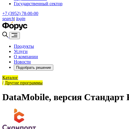
Государственный сектор
+7 (3952) 78-00-00
search
|
login
Продукты
Услуги
О компании
Новости
Подобрать решение
Каталог
/
Другие программы
DataMobile, версия Стандарт 