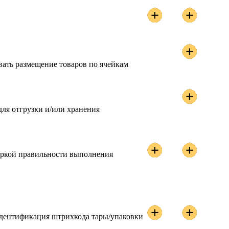
вать размещение товаров по ячейкам
ля отгрузки и/или хранения
еркой правильности выполнения
 идентификация штрихкода тары/упаковки