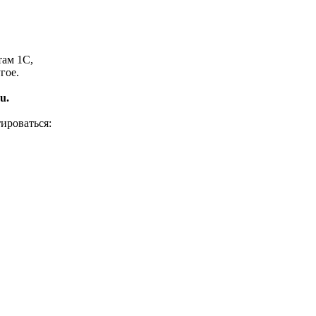
там 1С,
гое.
u.
ироваться: