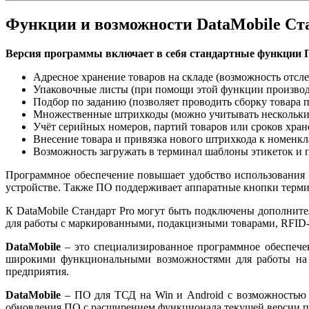
Функции и возможности DataMobile Ст
Версия программы включает в себя стандартные функции П
Адресное хранение товаров на складе (возможность отсл
Упаковочные листы (при помощи этой функции производи
Подбор по заданию (позволяет проводить сборку товара 
Множественные штрихкоды (можно учитывать нескольких 
Учёт серийных номеров, партий товаров или сроков хран
Внесение товара и привязка нового штрихкода к номенкл
Возможность загружать в терминал шаблоны этикеток и п
Программное обеспечение повышает удобство использования 
устройстве. Также ПО поддерживает аппаратные кнопки терми
К DataMobile Стандарт Pro могут быть подключены дополни
для работы с маркированными, подакцизными товарами, RFID
DataMobile
– это специализированное программное обеспечен
широкими функциональными возможностями для работы на ск
предприятия.
DataMobile
– ПО для ТСД на Win и Android с возможностью 
обновления ПО с расширением функционала текущей версии п