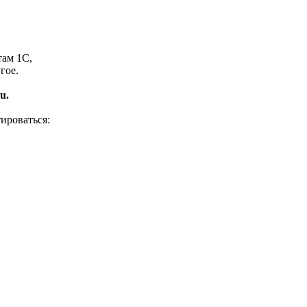
там 1С,
гое.
u.
ироваться: