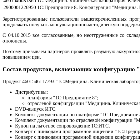
4601546081865
1С:Медицина. Клиническая лаборатория. Клиен
2900001226950
1С:Предприятие 8. Конфигурация "Медицина. К
Зарегистрированные пользователи вышеперечисленных про
продолжать получать консультационно-методическую поддержк
С 04.10.2015 все согласованные, но неотгруженные со скла
отклонены.
Поэтому призываем партнеров проявлять разумную аккуратност
повышением цен.
Состав продуктов, включающих конфигурацию "
Продукт 4601546117793 "1С:Медицина. Клиническая лаборатор
Дистрибутивы:
платформы "1С:Предприятие 8";
отраслевой конфигурации "Медицина. Клиническая 
DVD-выпуск ИТС.
Комплект документации по платформе "1С:Предприятие 
Комплект документации по отраслевой конфигурации "М
Купон на льготное сопровождение 1С:ИТС.
Конверт с пинкодами программной лицензии "1С:Предпри
Конверт с пинкодами программной лицензии конфигурац