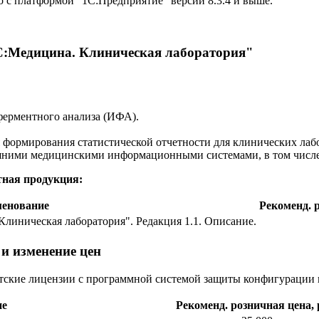
 с платформой "1С:Предприятие" версии 8.3.4 и выше.
1С:Медицина. Клиническая лаборатория"
ферментного анализа (ИФА).
 формирования статистической отчетности для клинических лаб
ешними медицинскими информационными системами, в том числ
тная продукция:
енование
Рекоменд. р
линическая лаборатория". Редакция 1.1. Описание.
и изменение цен
ентские лицензии c программной системой защиты конфигурации
ие
Рекоменд. розничная цена, 